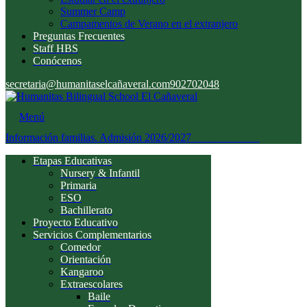
Summer Camp
Campamentos de Verano en el extranjero
Preguntas Frecuentes
Staff HBS
Conócenos
secretaria@humanitaselcañaveral.com
902702048
Menú
Información familias. Admisión 2026/2027
Acceso familias
Etapas Educativas
Nursery & Infantil
Primaria
ESO
Bachillerato
Proyecto Educativo
Servicios Complementarios
Comedor
Orientación
Kangaroo
Extraescolares
Baile