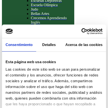
Escuelas Deportivas
Escuela Olímpica
Judo
Bellas Artes
Crecemos Aprendiendo
Inglés
Yoga Infantil
Servicio de Enfermería
Estudiar en el extranjero
Summer Camp
Campamentos de Verano en el
Consentimiento
Detalles
Acerca de las cookies
extranjero
Preguntas Frecuentes
Staff HBS
Conócenos
Esta página web usa cookies
Las cookies de este sitio web se usan para personalizar
Acceso a Familias
el contenido y los anuncios, ofrecer funciones de redes
sociales y analizar el tráfico. Además, compartimos
información sobre el uso que haga del sitio web con
Intranet
nuestros partners de redes sociales, publicidad y análisis
web, quienes pueden combinarla con otra información
que les haya proporcionado o que hayan recopilado a