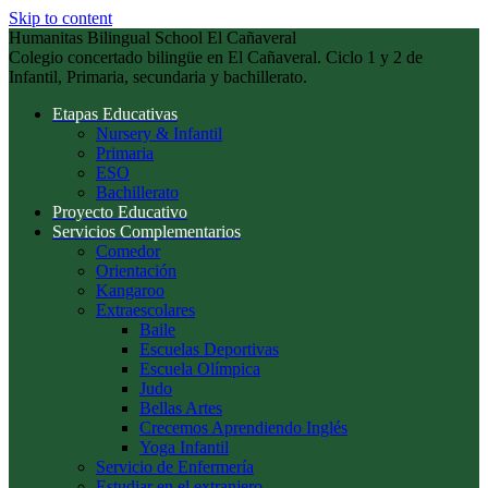
Skip to content
Humanitas Bilingual School El Cañaveral
Colegio concertado bilingüe en El Cañaveral. Ciclo 1 y 2 de
Infantil, Primaria, secundaria y bachillerato.
Etapas Educativas
Nursery & Infantil
Primaria
ESO
Bachillerato
Proyecto Educativo
Servicios Complementarios
Comedor
Orientación
Kangaroo
Extraescolares
Baile
Escuelas Deportivas
Escuela Olímpica
Judo
Bellas Artes
Crecemos Aprendiendo Inglés
Yoga Infantil
Servicio de Enfermería
Estudiar en el extranjero