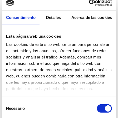
presentaciones y exposiciones en público, fomentando con ello
habilidades de comunicación y relación personal. De igual forma el
debate y la asamblea forman parte de lo cotidiano en el espacio
docente Humanitas.
Consentimiento
Detalles
Acerca de las cookies
Big Brother
Proyecto vertical donde alumnos de edades superiores conviven y
Esta página web usa cookies
desarrollan trabajos con compañeros más pequeños, y viceversa.
Las cookies de este sitio web se usan para personalizar
Este proyecto pretende establecer lazos entre alumnos de diferentes
etapas.
el contenido y los anuncios, ofrecer funciones de redes
sociales y analizar el tráfico. Además, compartimos
Inteligencia emocional y conciencia solidaria
información sobre el uso que haga del sitio web con
nuestros partners de redes sociales, publicidad y análisis
Proyecto global que parte de la necesidad de proporcionar a los
alumnos una formación, que permita su desarrollo personal y
web, quienes pueden combinarla con otra información
profesional futuro. Esto exige una combinación de rigor científico y
que les haya proporcionado o que hayan recopilado a
flexibilidad suficientes para tener en cuenta los grandes cambios
partir del uso que haya hecho de sus servicios.
tanto físicos como madurativos y psíquicos que a estas edades
experimentan los alumnos, lo que aumenta la complejidad intrínseca
de la etapa.
Selección
Se realizan tres programas en paralelo:
Necesario
de
consentimiento
Desarrollo Emocional (SEAL).