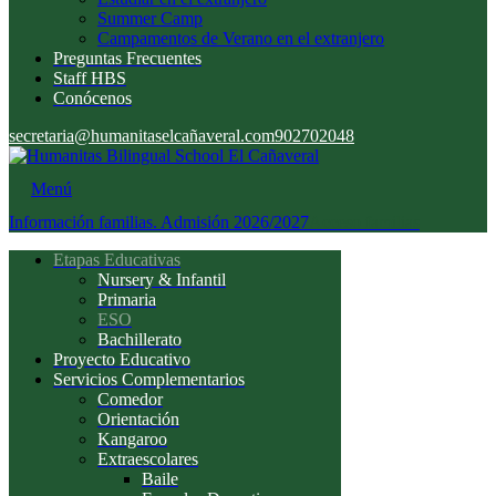
Summer Camp
Campamentos de Verano en el extranjero
Preguntas Frecuentes
Staff HBS
Conócenos
secretaria@humanitaselcañaveral.com
902702048
Menú
Información familias. Admisión 2026/2027
Acceso familias
Etapas Educativas
Nursery & Infantil
Primaria
ESO
Bachillerato
Proyecto Educativo
Servicios Complementarios
Comedor
Orientación
Kangaroo
Extraescolares
Baile