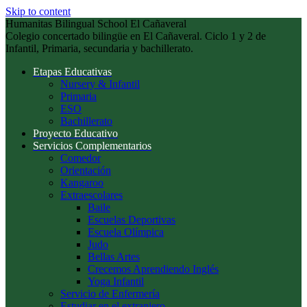
Skip to content
Humanitas Bilingual School El Cañaveral
Colegio concertado bilingüe en El Cañaveral. Ciclo 1 y 2 de
Infantil, Primaria, secundaria y bachillerato.
Etapas Educativas
Nursery & Infantil
Primaria
ESO
Bachillerato
Proyecto Educativo
Servicios Complementarios
Comedor
Orientación
Kangaroo
Extraescolares
Baile
Escuelas Deportivas
Escuela Olímpica
Judo
Bellas Artes
Crecemos Aprendiendo Inglés
Yoga Infantil
Servicio de Enfermería
Estudiar en el extranjero