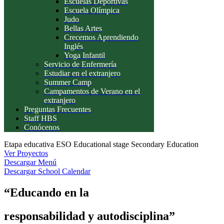
Escuelas Deportivas
Escuela Olímpica
Judo
Bellas Artes
Crecemos Aprendiendo
Inglés
Yoga Infantil
Servicio de Enfermería
Estudiar en el extranjero
Summer Camp
Campamentos de Verano en el
extranjero
Preguntas Frecuentes
Staff HBS
Conócenos
Etapa educativa
ESO
Educational stage
Secondary Education
Ver Proyectos
Descargar Menú
Descargar School Calendar​
“Educando en la
responsabilidad y autodisciplina”