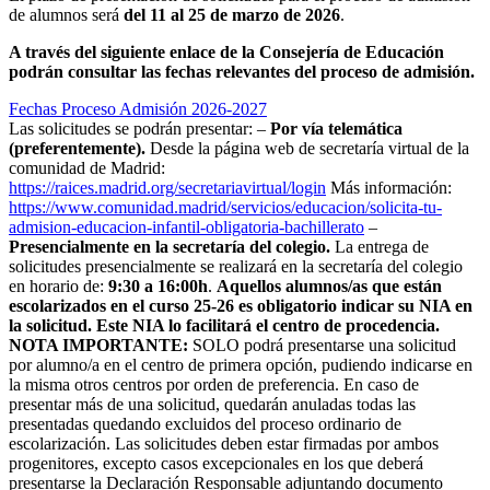
de alumnos será
del 11 al 25 de marzo de 2026
.
A través del siguiente enlace de la Consejería de Educación
podrán consultar las fechas relevantes del proceso de admisión.
Fechas Proceso Admisión 2026-2027
Las solicitudes se podrán presentar: –
Por vía telemática
(preferentemente).
Desde la página web de secretaría virtual de la
comunidad de Madrid:
https://raices.madrid.org/secretariavirtual/login
Más información:
https://www.comunidad.madrid/servicios/educacion/solicita-tu-
admision-educacion-infantil-obligatoria-bachillerato
–
Presencialmente en la secretaría del colegio.
La entrega de
solicitudes presencialmente se realizará en la secretaría del colegio
en horario de:
9:30 a 16:00h
.
Aquellos alumnos/as que están
escolarizados en el curso 25-26 es obligatorio indicar su NIA en
la solicitud. Este NIA lo facilitará el centro de procedencia.
NOTA IMPORTANTE:
SOLO podrá presentarse una solicitud
por alumno/a en el centro de primera opción, pudiendo indicarse en
la misma otros centros por orden de preferencia. En caso de
presentar más de una solicitud, quedarán anuladas todas las
presentadas quedando excluidos del proceso ordinario de
escolarización. Las solicitudes deben estar firmadas por ambos
progenitores, excepto casos excepcionales en los que deberá
presentarse la Declaración Responsable adjuntando documento