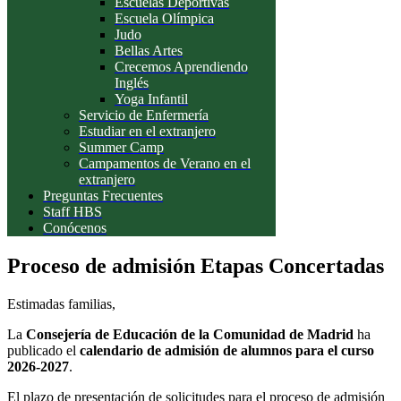
Escuelas Deportivas
Escuela Olímpica
Judo
Bellas Artes
Crecemos Aprendiendo
Inglés
Yoga Infantil
Servicio de Enfermería
Estudiar en el extranjero
Summer Camp
Campamentos de Verano en el
extranjero
Preguntas Frecuentes
Staff HBS
Conócenos
Proceso de admisión Etapas Concertadas
Estimadas familias,
La
Consejería de Educación de la Comunidad de Madrid
ha
publicado el
calendario de admisión de alumnos para el curso
2026-2027
.
El plazo de presentación de solicitudes para el proceso de admisión