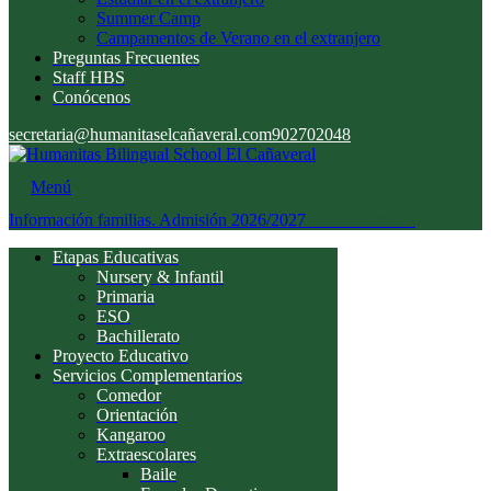
Summer Camp
Campamentos de Verano en el extranjero
Preguntas Frecuentes
Staff HBS
Conócenos
secretaria@humanitaselcañaveral.com
902702048
Menú
Información familias. Admisión 2026/2027
Acceso familias
Etapas Educativas
Nursery & Infantil
Primaria
ESO
Bachillerato
Proyecto Educativo
Servicios Complementarios
Comedor
Orientación
Kangaroo
Extraescolares
Baile