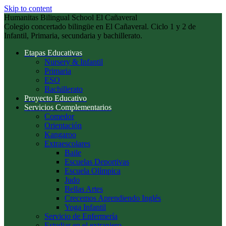
Skip to content
Humanitas Bilingual School El Cañaveral
Colegio concertado bilingüe en El Cañaveral. Ciclo 1 y 2 de
Infantil, Primaria, secundaria y bachillerato.
Etapas Educativas
Nursery & Infantil
Primaria
ESO
Bachillerato
Proyecto Educativo
Servicios Complementarios
Comedor
Orientación
Kangaroo
Extraescolares
Baile
Escuelas Deportivas
Escuela Olímpica
Judo
Bellas Artes
Crecemos Aprendiendo Inglés
Yoga Infantil
Servicio de Enfermería
Estudiar en el extranjero