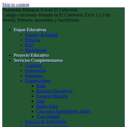
Skip to content
Humanitas Bilingual School El Cañaveral
Colegio concertado bilingüe en El Cañaveral. Ciclo 1 y 2 de
Infantil, Primaria, secundaria y bachillerato.
Etapas Educativas
Nursery & Infantil
Primaria
ESO
Bachillerato
Proyecto Educativo
Servicios Complementarios
Comedor
Orientación
Kangaroo
Extraescolares
Baile
Escuelas Deportivas
Escuela Olímpica
Judo
Bellas Artes
Crecemos Aprendiendo Inglés
Yoga Infantil
Servicio de Enfermería
Estudiar en el extranjero