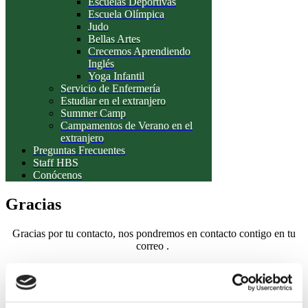
Escuelas Deportivas
Escuela Olímpica
Judo
Bellas Artes
Crecemos Aprendiendo
Inglés
Yoga Infantil
Servicio de Enfermería
Estudiar en el extranjero
Summer Camp
Campamentos de Verano en el
extranjero
Preguntas Frecuentes
Staff HBS
Conócenos
Gracias
Gracias por tu contacto, nos pondremos en contacto contigo en tu
correo
.
Ven a conocernos
Descubre nuestro proyecto educativo de la mano