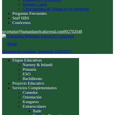
Summer Camp
Campamentos de Verano en el extranjero
Preguntas Frecuentes
Staff HBS
Conócenos
secretaria@humanitaselcañaveral.com
902702048
Menú
Información familias. Admisión 2026/2027
Acceso familias
Etapas Educativas
Nursery & Infantil
Primaria
ESO
Bachillerato
Proyecto Educativo
Servicios Complementarios
Comedor
Orientación
Kangaroo
Extraescolares
Baile