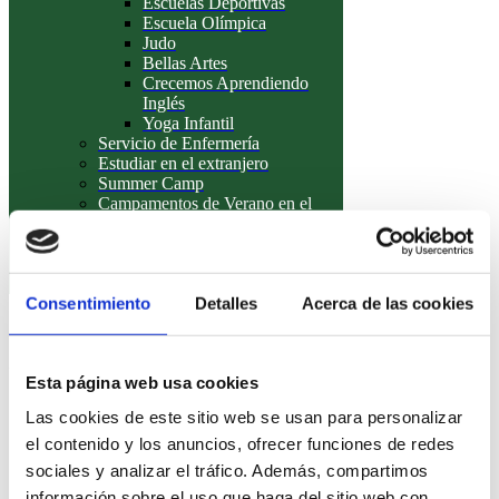
Escuelas Deportivas
Escuela Olímpica
Judo
Bellas Artes
Crecemos Aprendiendo
Inglés
Yoga Infantil
Servicio de Enfermería
Estudiar en el extranjero
Summer Camp
Campamentos de Verano en el
extranjero
Preguntas Frecuentes
Staff HBS
Conócenos
Consentimiento
Detalles
Acerca de las cookies
Gestión de Citas Tienda de
Uniformes
Esta página web usa cookies
Las cookies de este sitio web se usan para personalizar
el contenido y los anuncios, ofrecer funciones de redes
sociales y analizar el tráfico. Además, compartimos
información sobre el uso que haga del sitio web con