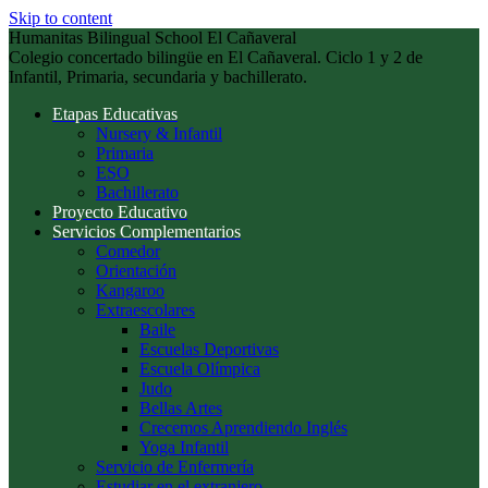
Skip to content
Humanitas Bilingual School El Cañaveral
Colegio concertado bilingüe en El Cañaveral. Ciclo 1 y 2 de
Infantil, Primaria, secundaria y bachillerato.
Etapas Educativas
Nursery & Infantil
Primaria
ESO
Bachillerato
Proyecto Educativo
Servicios Complementarios
Comedor
Orientación
Kangaroo
Extraescolares
Baile
Escuelas Deportivas
Escuela Olímpica
Judo
Bellas Artes
Crecemos Aprendiendo Inglés
Yoga Infantil
Servicio de Enfermería
Estudiar en el extranjero