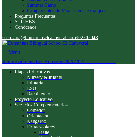
Summer Camp
Campamentos de Verano en el extranjero
Preguntas Frecuentes
Staff HBS
Conócenos
secretaria@humanitaselcañaveral.com
902702048
Menú
Información familias. Admisión 2026/2027
Acceso familias
Etapas Educativas
Nursery & Infantil
Primaria
ESO
Bachillerato
Proyecto Educativo
Servicios Complementarios
Comedor
Orientación
Kangaroo
Extraescolares
Baile