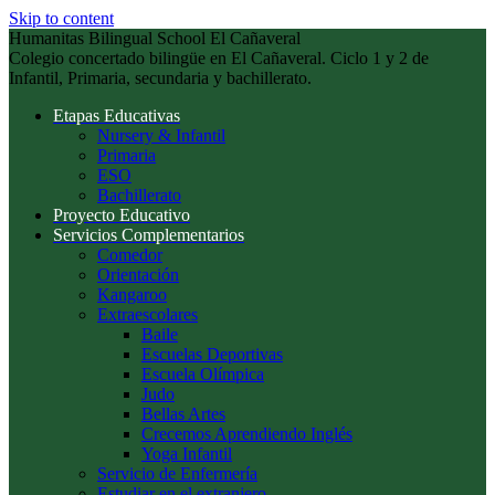
Skip to content
Humanitas Bilingual School El Cañaveral
Colegio concertado bilingüe en El Cañaveral. Ciclo 1 y 2 de
Infantil, Primaria, secundaria y bachillerato.
Etapas Educativas
Nursery & Infantil
Primaria
ESO
Bachillerato
Proyecto Educativo
Servicios Complementarios
Comedor
Orientación
Kangaroo
Extraescolares
Baile
Escuelas Deportivas
Escuela Olímpica
Judo
Bellas Artes
Crecemos Aprendiendo Inglés
Yoga Infantil
Servicio de Enfermería
Estudiar en el extranjero