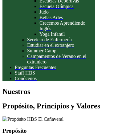
Escuelas Deportivas
Escuela Olímpica
Judo
Bellas Artes
Crecemos Aprendiendo
Inglés
Yoga Infantil
Servicio de Enfermería
Estudiar en el extranjero
Summer Camp
Campamentos de Verano en el
extranjero
Preguntas Frecuentes
Staff HBS
Conócenos
Nuestros
Propósito, Principios y Valores​
Propósito