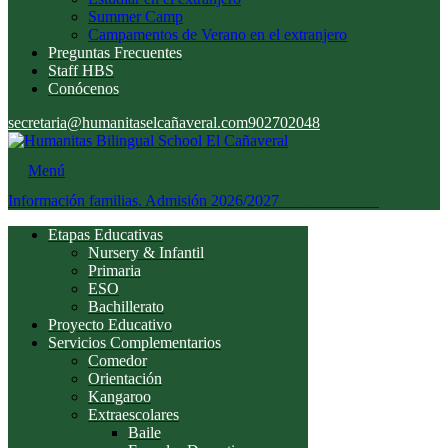
Summer Camp
Campamentos de Verano en el extranjero
Preguntas Frecuentes
Staff HBS
Conócenos
secretaria@humanitaselcañaveral.com
902702048
Menú
Información familias. Admisión 2026/2027
Acceso familias
Etapas Educativas
Nursery & Infantil
Primaria
ESO
Bachillerato
Proyecto Educativo
Servicios Complementarios
Comedor
Orientación
Kangaroo
Extraescolares
Baile