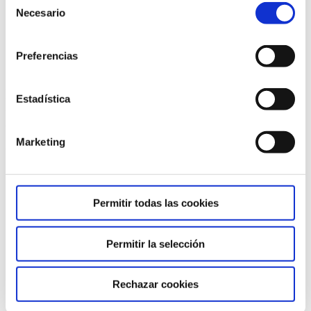
Necesario
de
consentimiento
Preferencias
El respeto y la tolerancia a la identidad personal y
Estadística
diversidad sexual de cualquier miembro de la
comunidad educativa.
Marketing
Valores del proyecto educativo Humanitas
Permitir todas las cookies
Permitir la selección
Rechazar cookies